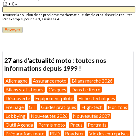
12 + 0 =
Trouvez la solution de ce problème mathématique simple et saisissez le résultat.
Par exemple, pour 1 + 3, saisissez 4.
27 ans d'actualité moto :
toutes nos
informations depuis 1999 !
Allemagne
Assurance moto
Bilans marché 2026
Bilans statistiques
Casques
Dans Le Rétro
Découverte
Equipement pilote
Fiches techniques
Freinage
GT
Guides pratiques
High-tech
Horizons
Lobbying
Nouveautés 2026
Nouveautés 2027
Outil Agenda
Permis moto
Pneus
Portraits
Préparations moto
R&D
Roadster
Vie des entreprises