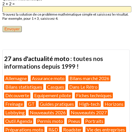
2 + 2 =
Trouvez la solution de ce problème mathématique simple et saisissez le résultat.
Par exemple, pour 1 + 3, saisissez 4.
27 ans d'actualité moto :
toutes nos
informations depuis 1999 !
Allemagne
Assurance moto
Bilans marché 2026
Bilans statistiques
Casques
Dans Le Rétro
Découverte
Equipement pilote
Fiches techniques
Freinage
GT
Guides pratiques
High-tech
Horizons
Lobbying
Nouveautés 2026
Nouveautés 2027
Outil Agenda
Permis moto
Pneus
Portraits
Préparations moto
R&D
Roadster
Vie des entreprises