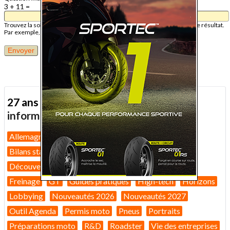
3 + 11 =
Trouvez la solution de ce problème mathématique simple et saisissez le résultat.
Par exemple, pour 1 + 3, saisissez 4.
27 ans d'actualité moto :
toutes nos
informations depuis 1999 !
Allemagne
Assurance moto
Bilans marché 2026
Bilans statistiques
Casques
Dans Le Rétro
Découverte
Equipement pilote
Fiches techniques
Freinage
GT
Guides pratiques
High-tech
Horizons
Lobbying
Nouveautés 2026
Nouveautés 2027
Outil Agenda
Permis moto
Pneus
Portraits
Préparations moto
R&D
Roadster
Vie des entreprises