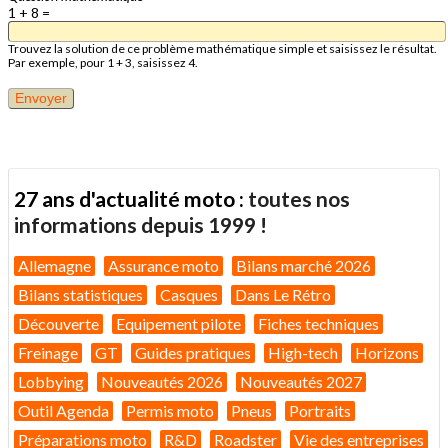
1 + 8 =
Trouvez la solution de ce problème mathématique simple et saisissez le résultat.
Par exemple, pour 1 + 3, saisissez 4.
27 ans d'actualité moto :
toutes nos
informations depuis 1999 !
Allemagne
Assurance moto
Bilans marché 2026
Bilans statistiques
Casques
Dans Le Rétro
Découverte
Equipement pilote
Fiches techniques
Freinage
GT
Guides pratiques
High-tech
Horizons
Lobbying
Nouveautés 2026
Nouveautés 2027
Outil Agenda
Permis moto
Pneus
Portraits
Préparations moto
R&D
Roadster
Vie des entreprises