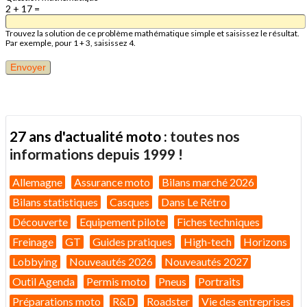
2 + 17 =
Trouvez la solution de ce problème mathématique simple et saisissez le résultat.
Par exemple, pour 1 + 3, saisissez 4.
27 ans d'actualité moto :
toutes nos
informations depuis 1999 !
Allemagne
Assurance moto
Bilans marché 2026
Bilans statistiques
Casques
Dans Le Rétro
Découverte
Equipement pilote
Fiches techniques
Freinage
GT
Guides pratiques
High-tech
Horizons
Lobbying
Nouveautés 2026
Nouveautés 2027
Outil Agenda
Permis moto
Pneus
Portraits
Préparations moto
R&D
Roadster
Vie des entreprises