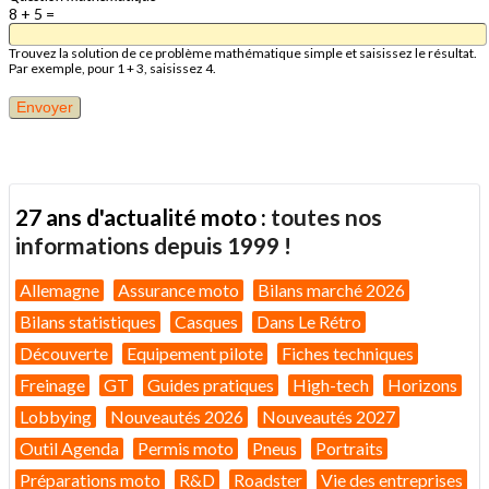
8 + 5 =
Trouvez la solution de ce problème mathématique simple et saisissez le résultat.
Par exemple, pour 1 + 3, saisissez 4.
27 ans d'actualité moto :
toutes nos
informations depuis 1999 !
Allemagne
Assurance moto
Bilans marché 2026
Bilans statistiques
Casques
Dans Le Rétro
Découverte
Equipement pilote
Fiches techniques
Freinage
GT
Guides pratiques
High-tech
Horizons
Lobbying
Nouveautés 2026
Nouveautés 2027
Outil Agenda
Permis moto
Pneus
Portraits
Préparations moto
R&D
Roadster
Vie des entreprises