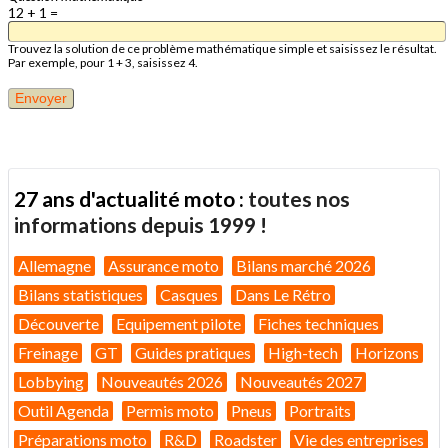
12 + 1 =
Trouvez la solution de ce problème mathématique simple et saisissez le résultat.
Par exemple, pour 1 + 3, saisissez 4.
27 ans d'actualité moto :
toutes nos
informations depuis 1999 !
Allemagne
Assurance moto
Bilans marché 2026
Bilans statistiques
Casques
Dans Le Rétro
Découverte
Equipement pilote
Fiches techniques
Freinage
GT
Guides pratiques
High-tech
Horizons
Lobbying
Nouveautés 2026
Nouveautés 2027
Outil Agenda
Permis moto
Pneus
Portraits
Préparations moto
R&D
Roadster
Vie des entreprises