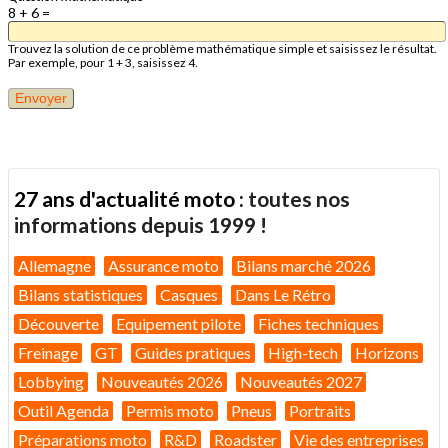
8 + 6 =
Trouvez la solution de ce problème mathématique simple et saisissez le résultat.
Par exemple, pour 1 + 3, saisissez 4.
27 ans d'actualité moto :
toutes nos
informations depuis 1999 !
Allemagne
Assurance moto
Bilans marché 2026
Bilans statistiques
Casques
Dans Le Rétro
Découverte
Equipement pilote
Fiches techniques
Freinage
GT
Guides pratiques
High-tech
Horizons
Lobbying
Nouveautés 2026
Nouveautés 2027
Outil Agenda
Permis moto
Pneus
Portraits
Préparations moto
R&D
Roadster
Vie des entreprises