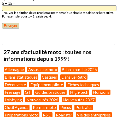
5 + 15 =
Trouvez la solution de ce problème mathématique simple et saisissez le résultat.
Par exemple, pour 1 + 3, saisissez 4.
27 ans d'actualité moto :
toutes nos
informations depuis 1999 !
Allemagne
Assurance moto
Bilans marché 2026
Bilans statistiques
Casques
Dans Le Rétro
Découverte
Equipement pilote
Fiches techniques
Freinage
GT
Guides pratiques
High-tech
Horizons
Lobbying
Nouveautés 2026
Nouveautés 2027
Outil Agenda
Permis moto
Pneus
Portraits
Préparations moto
R&D
Roadster
Vie des entreprises