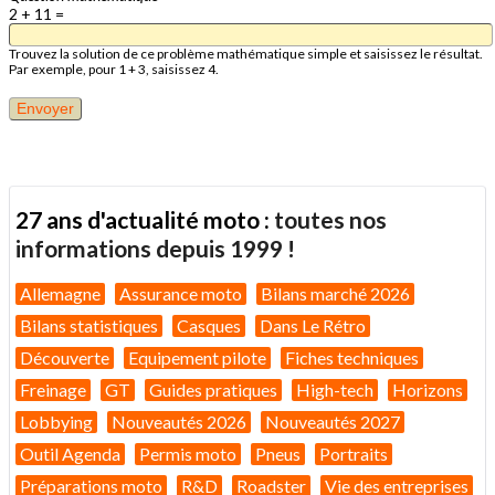
2 + 11 =
Trouvez la solution de ce problème mathématique simple et saisissez le résultat.
Par exemple, pour 1 + 3, saisissez 4.
27 ans d'actualité moto :
toutes nos
informations depuis 1999 !
Allemagne
Assurance moto
Bilans marché 2026
Bilans statistiques
Casques
Dans Le Rétro
Découverte
Equipement pilote
Fiches techniques
Freinage
GT
Guides pratiques
High-tech
Horizons
Lobbying
Nouveautés 2026
Nouveautés 2027
Outil Agenda
Permis moto
Pneus
Portraits
Préparations moto
R&D
Roadster
Vie des entreprises