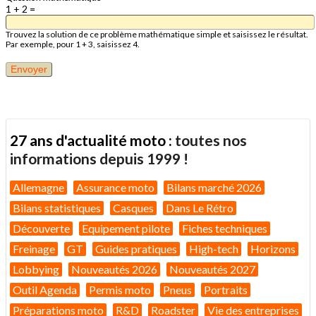
1 + 2 =
Trouvez la solution de ce problème mathématique simple et saisissez le résultat.
Par exemple, pour 1 + 3, saisissez 4.
27 ans d'actualité moto :
toutes nos
informations depuis 1999 !
Allemagne
Assurance moto
Bilans marché 2026
Bilans statistiques
Casques
Dans Le Rétro
Découverte
Equipement pilote
Fiches techniques
Freinage
GT
Guides pratiques
High-tech
Horizons
Lobbying
Nouveautés 2026
Nouveautés 2027
Outil Agenda
Permis moto
Pneus
Portraits
Préparations moto
R&D
Roadster
Vie des entreprises