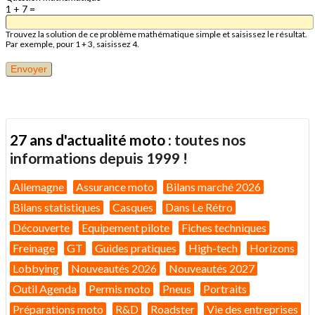
1 + 7 =
Trouvez la solution de ce problème mathématique simple et saisissez le résultat.
Par exemple, pour 1 + 3, saisissez 4.
27 ans d'actualité moto :
toutes nos
informations depuis 1999 !
Allemagne
Assurance moto
Bilans marché 2026
Bilans statistiques
Casques
Dans Le Rétro
Découverte
Equipement pilote
Fiches techniques
Freinage
GT
Guides pratiques
High-tech
Horizons
Lobbying
Nouveautés 2026
Nouveautés 2027
Outil Agenda
Permis moto
Pneus
Portraits
Préparations moto
R&D
Roadster
Vie des entreprises