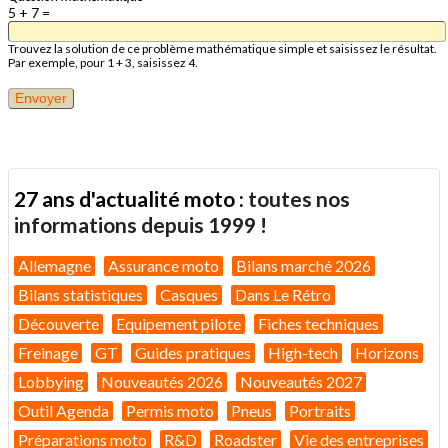
5 + 7 =
Trouvez la solution de ce problème mathématique simple et saisissez le résultat.
Par exemple, pour 1 + 3, saisissez 4.
27 ans d'actualité moto :
toutes nos
informations depuis 1999 !
Allemagne
Assurance moto
Bilans marché 2026
Bilans statistiques
Casques
Dans Le Rétro
Découverte
Equipement pilote
Fiches techniques
Freinage
GT
Guides pratiques
High-tech
Horizons
Lobbying
Nouveautés 2026
Nouveautés 2027
Outil Agenda
Permis moto
Pneus
Portraits
Préparations moto
R&D
Roadster
Vie des entreprises