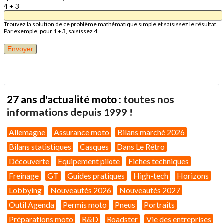
4 + 3 =
Trouvez la solution de ce problème mathématique simple et saisissez le résultat.
Par exemple, pour 1 + 3, saisissez 4.
27 ans d'actualité moto :
toutes nos
informations depuis 1999 !
Allemagne
Assurance moto
Bilans marché 2026
Bilans statistiques
Casques
Dans Le Rétro
Découverte
Equipement pilote
Fiches techniques
Freinage
GT
Guides pratiques
High-tech
Horizons
Lobbying
Nouveautés 2026
Nouveautés 2027
Outil Agenda
Permis moto
Pneus
Portraits
Préparations moto
R&D
Roadster
Vie des entreprises