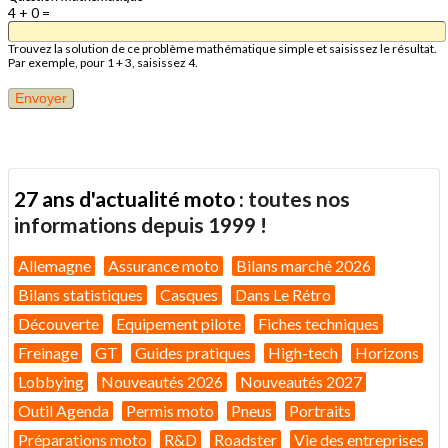
4 + 0 =
Trouvez la solution de ce problème mathématique simple et saisissez le résultat.
Par exemple, pour 1 + 3, saisissez 4.
27 ans d'actualité moto :
toutes nos
informations depuis 1999 !
Allemagne
Assurance moto
Bilans marché 2026
Bilans statistiques
Casques
Dans Le Rétro
Découverte
Equipement pilote
Fiches techniques
Freinage
GT
Guides pratiques
High-tech
Horizons
Lobbying
Nouveautés 2026
Nouveautés 2027
Outil Agenda
Permis moto
Pneus
Portraits
Préparations moto
R&D
Roadster
Vie des entreprises