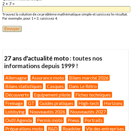
2 + 7 =
Trouvez la solution de ce problème mathématique simple et saisissez le résultat.
Par exemple, pour 1 + 3, saisissez 4.
27 ans d'actualité moto :
toutes nos
informations depuis 1999 !
Allemagne
Assurance moto
Bilans marché 2026
Bilans statistiques
Casques
Dans Le Rétro
Découverte
Equipement pilote
Fiches techniques
Freinage
GT
Guides pratiques
High-tech
Horizons
Lobbying
Nouveautés 2026
Nouveautés 2027
Outil Agenda
Permis moto
Pneus
Portraits
Préparations moto
R&D
Roadster
Vie des entreprises