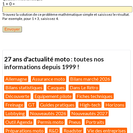
1 + 0 =
Trouvez la solution de ce problème mathématique simple et saisissez le résultat.
Par exemple, pour 1 + 3, saisissez 4.
27 ans d'actualité moto :
toutes nos
informations depuis 1999 !
Allemagne
Assurance moto
Bilans marché 2026
Bilans statistiques
Casques
Dans Le Rétro
Découverte
Equipement pilote
Fiches techniques
Freinage
GT
Guides pratiques
High-tech
Horizons
Lobbying
Nouveautés 2026
Nouveautés 2027
Outil Agenda
Permis moto
Pneus
Portraits
Préparations moto
R&D
Roadster
Vie des entreprises