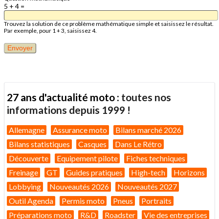
5 + 4 =
Trouvez la solution de ce problème mathématique simple et saisissez le résultat.
Par exemple, pour 1 + 3, saisissez 4.
27 ans d'actualité moto :
toutes nos
informations depuis 1999 !
Allemagne
Assurance moto
Bilans marché 2026
Bilans statistiques
Casques
Dans Le Rétro
Découverte
Equipement pilote
Fiches techniques
Freinage
GT
Guides pratiques
High-tech
Horizons
Lobbying
Nouveautés 2026
Nouveautés 2027
Outil Agenda
Permis moto
Pneus
Portraits
Préparations moto
R&D
Roadster
Vie des entreprises