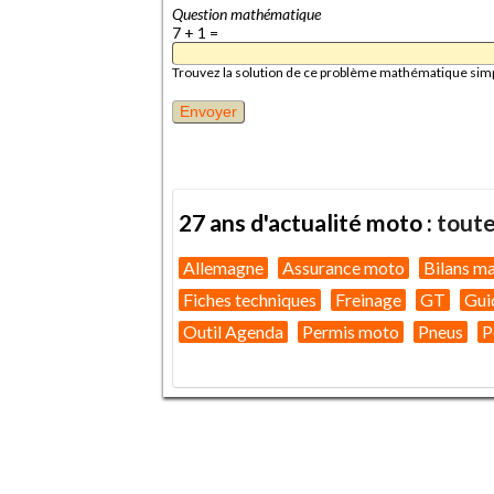
Question mathématique
7 + 1 =
Trouvez la solution de ce problème mathématique simple 
27 ans d'actualité moto :
toute
Allemagne
Assurance moto
Bilans m
Fiches techniques
Freinage
GT
Gui
Outil Agenda
Permis moto
Pneus
P