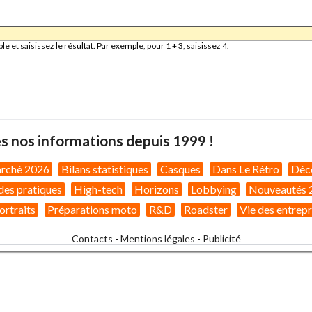
et saisissez le résultat. Par exemple, pour 1 + 3, saisissez 4.
s nos informations depuis 1999 !
arché 2026
Bilans statistiques
Casques
Dans Le Rétro
Déc
des pratiques
High-tech
Horizons
Lobbying
Nouveautés 
ortraits
Préparations moto
R&D
Roadster
Vie des entrepr
Contacts
-
Mentions légales
-
Publicité