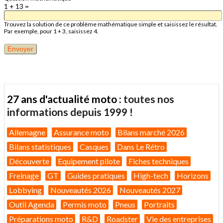
1 + 13 =
Trouvez la solution de ce problème mathématique simple et saisissez le résultat.
Par exemple, pour 1 + 3, saisissez 4.
27 ans d'actualité moto :
toutes nos
informations depuis 1999 !
Allemagne
Assurance moto
Bilans marché 2026
Bilans statistiques
Casques
Dans Le Rétro
Découverte
Equipement pilote
Fiches techniques
Freinage
GT
Guides pratiques
High-tech
Horizons
Lobbying
Nouveautés 2026
Nouveautés 2027
Outil Agenda
Permis moto
Pneus
Portraits
Préparations moto
R&D
Roadster
Vie des entreprises