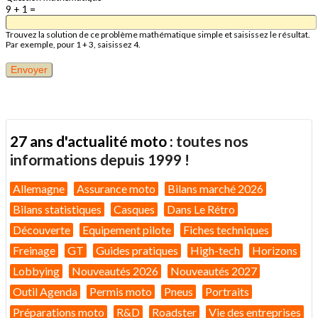
9 + 1 =
Trouvez la solution de ce problème mathématique simple et saisissez le résultat.
Par exemple, pour 1 + 3, saisissez 4.
27 ans d'actualité moto :
toutes nos
informations depuis 1999 !
Allemagne
Assurance moto
Bilans marché 2026
Bilans statistiques
Casques
Dans Le Rétro
Découverte
Equipement pilote
Fiches techniques
Freinage
GT
Guides pratiques
High-tech
Horizons
Lobbying
Nouveautés 2026
Nouveautés 2027
Outil Agenda
Permis moto
Pneus
Portraits
Préparations moto
R&D
Roadster
Vie des entreprises