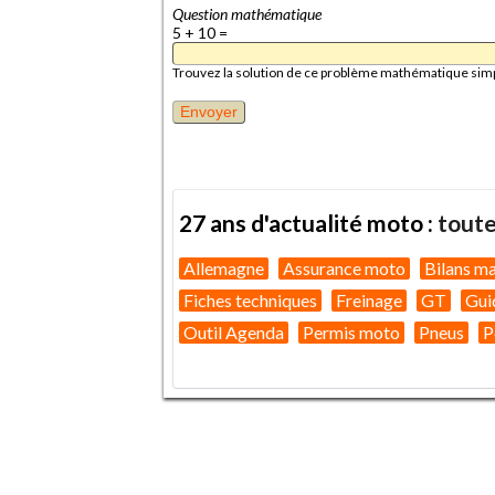
Question mathématique
5 + 10 =
Trouvez la solution de ce problème mathématique simple 
27 ans d'actualité moto :
toute
Allemagne
Assurance moto
Bilans m
Fiches techniques
Freinage
GT
Gui
Outil Agenda
Permis moto
Pneus
P