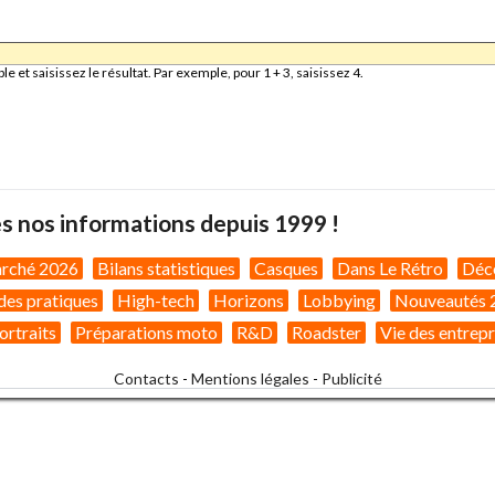
et saisissez le résultat. Par exemple, pour 1 + 3, saisissez 4.
s nos informations depuis 1999 !
arché 2026
Bilans statistiques
Casques
Dans Le Rétro
Déc
des pratiques
High-tech
Horizons
Lobbying
Nouveautés 
ortraits
Préparations moto
R&D
Roadster
Vie des entrepr
Contacts
-
Mentions légales
-
Publicité