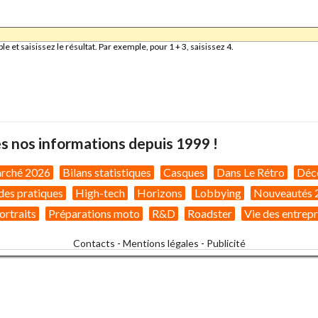
et saisissez le résultat. Par exemple, pour 1 + 3, saisissez 4.
s nos informations depuis 1999 !
arché 2026
Bilans statistiques
Casques
Dans Le Rétro
Déc
des pratiques
High-tech
Horizons
Lobbying
Nouveautés 
ortraits
Préparations moto
R&D
Roadster
Vie des entrepr
Contacts
-
Mentions légales
-
Publicité