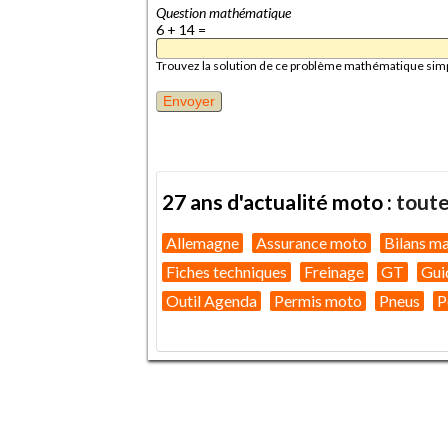
Question mathématique
6 + 14 =
Trouvez la solution de ce problème mathématique simple 
27 ans d'actualité moto :
toute
Allemagne
Assurance moto
Bilans m
Fiches techniques
Freinage
GT
Gui
Outil Agenda
Permis moto
Pneus
P