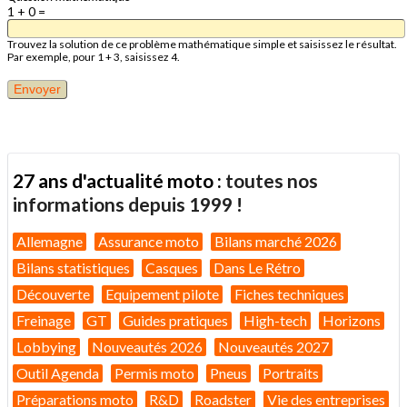
1 + 0 =
Trouvez la solution de ce problème mathématique simple et saisissez le résultat.
Par exemple, pour 1 + 3, saisissez 4.
27 ans d'actualité moto :
toutes nos
informations depuis 1999 !
Allemagne
Assurance moto
Bilans marché 2026
Bilans statistiques
Casques
Dans Le Rétro
Découverte
Equipement pilote
Fiches techniques
Freinage
GT
Guides pratiques
High-tech
Horizons
Lobbying
Nouveautés 2026
Nouveautés 2027
Outil Agenda
Permis moto
Pneus
Portraits
Préparations moto
R&D
Roadster
Vie des entreprises