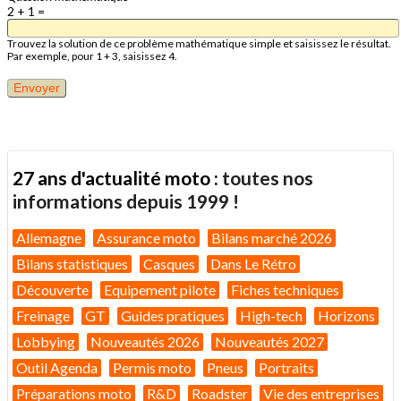
2 + 1 =
Trouvez la solution de ce problème mathématique simple et saisissez le résultat.
Par exemple, pour 1 + 3, saisissez 4.
27 ans d'actualité moto :
toutes nos
informations depuis 1999 !
Allemagne
Assurance moto
Bilans marché 2026
Bilans statistiques
Casques
Dans Le Rétro
Découverte
Equipement pilote
Fiches techniques
Freinage
GT
Guides pratiques
High-tech
Horizons
Lobbying
Nouveautés 2026
Nouveautés 2027
Outil Agenda
Permis moto
Pneus
Portraits
Préparations moto
R&D
Roadster
Vie des entreprises