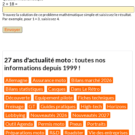
2 + 18 =
Trouvez la solution de ce problème mathématique simple et saisissez le résultat.
Par exemple, pour 1 + 3, saisissez 4.
27 ans d'actualité moto :
toutes nos
informations depuis 1999 !
Allemagne
Assurance moto
Bilans marché 2026
Bilans statistiques
Casques
Dans Le Rétro
Découverte
Equipement pilote
Fiches techniques
Freinage
GT
Guides pratiques
High-tech
Horizons
Lobbying
Nouveautés 2026
Nouveautés 2027
Outil Agenda
Permis moto
Pneus
Portraits
Préparations moto
R&D
Roadster
Vie des entreprises