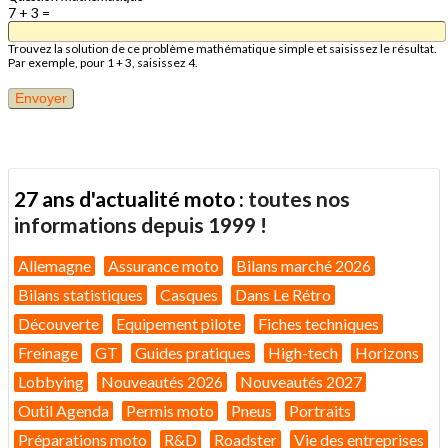
7 + 3 =
Trouvez la solution de ce problème mathématique simple et saisissez le résultat.
Par exemple, pour 1 + 3, saisissez 4.
27 ans d'actualité moto :
toutes nos
informations depuis 1999 !
Allemagne
Assurance moto
Bilans marché 2026
Bilans statistiques
Casques
Dans Le Rétro
Découverte
Equipement pilote
Fiches techniques
Freinage
GT
Guides pratiques
High-tech
Horizons
Lobbying
Nouveautés 2026
Nouveautés 2027
Outil Agenda
Permis moto
Pneus
Portraits
Préparations moto
R&D
Roadster
Vie des entreprises