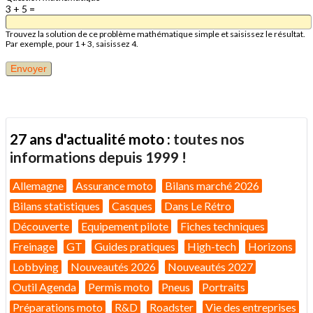
3 + 5 =
Trouvez la solution de ce problème mathématique simple et saisissez le résultat.
Par exemple, pour 1 + 3, saisissez 4.
27 ans d'actualité moto :
toutes nos
informations depuis 1999 !
Allemagne
Assurance moto
Bilans marché 2026
Bilans statistiques
Casques
Dans Le Rétro
Découverte
Equipement pilote
Fiches techniques
Freinage
GT
Guides pratiques
High-tech
Horizons
Lobbying
Nouveautés 2026
Nouveautés 2027
Outil Agenda
Permis moto
Pneus
Portraits
Préparations moto
R&D
Roadster
Vie des entreprises