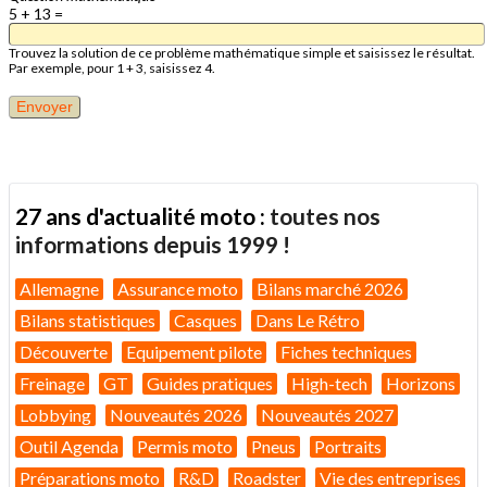
5 + 13 =
Trouvez la solution de ce problème mathématique simple et saisissez le résultat.
Par exemple, pour 1 + 3, saisissez 4.
27 ans d'actualité moto :
toutes nos
informations depuis 1999 !
Allemagne
Assurance moto
Bilans marché 2026
Bilans statistiques
Casques
Dans Le Rétro
Découverte
Equipement pilote
Fiches techniques
Freinage
GT
Guides pratiques
High-tech
Horizons
Lobbying
Nouveautés 2026
Nouveautés 2027
Outil Agenda
Permis moto
Pneus
Portraits
Préparations moto
R&D
Roadster
Vie des entreprises