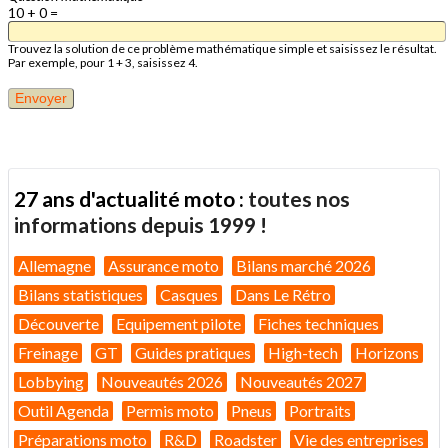
10 + 0 =
Trouvez la solution de ce problème mathématique simple et saisissez le résultat.
Par exemple, pour 1 + 3, saisissez 4.
27 ans d'actualité moto :
toutes nos
informations depuis 1999 !
Allemagne
Assurance moto
Bilans marché 2026
Bilans statistiques
Casques
Dans Le Rétro
Découverte
Equipement pilote
Fiches techniques
Freinage
GT
Guides pratiques
High-tech
Horizons
Lobbying
Nouveautés 2026
Nouveautés 2027
Outil Agenda
Permis moto
Pneus
Portraits
Préparations moto
R&D
Roadster
Vie des entreprises