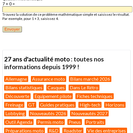
7 + 0 =
Trouvez la solution de ce problème mathématique simple et saisissez le résultat.
Par exemple, pour 1 + 3, saisissez 4.
27 ans d'actualité moto :
toutes nos
informations depuis 1999 !
Allemagne
Assurance moto
Bilans marché 2026
Bilans statistiques
Casques
Dans Le Rétro
Découverte
Equipement pilote
Fiches techniques
Freinage
GT
Guides pratiques
High-tech
Horizons
Lobbying
Nouveautés 2026
Nouveautés 2027
Outil Agenda
Permis moto
Pneus
Portraits
Préparations moto
R&D
Roadster
Vie des entreprises