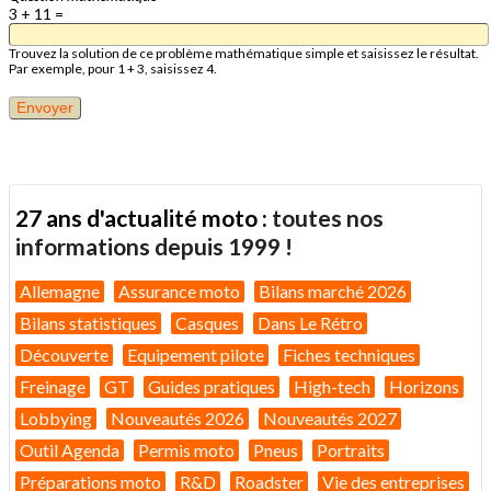
3 + 11 =
Trouvez la solution de ce problème mathématique simple et saisissez le résultat.
Par exemple, pour 1 + 3, saisissez 4.
27 ans d'actualité moto :
toutes nos
informations depuis 1999 !
Allemagne
Assurance moto
Bilans marché 2026
Bilans statistiques
Casques
Dans Le Rétro
Découverte
Equipement pilote
Fiches techniques
Freinage
GT
Guides pratiques
High-tech
Horizons
Lobbying
Nouveautés 2026
Nouveautés 2027
Outil Agenda
Permis moto
Pneus
Portraits
Préparations moto
R&D
Roadster
Vie des entreprises