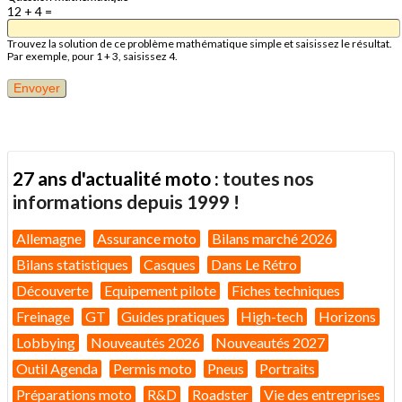
12 + 4 =
Trouvez la solution de ce problème mathématique simple et saisissez le résultat.
Par exemple, pour 1 + 3, saisissez 4.
27 ans d'actualité moto :
toutes nos
informations depuis 1999 !
Allemagne
Assurance moto
Bilans marché 2026
Bilans statistiques
Casques
Dans Le Rétro
Découverte
Equipement pilote
Fiches techniques
Freinage
GT
Guides pratiques
High-tech
Horizons
Lobbying
Nouveautés 2026
Nouveautés 2027
Outil Agenda
Permis moto
Pneus
Portraits
Préparations moto
R&D
Roadster
Vie des entreprises