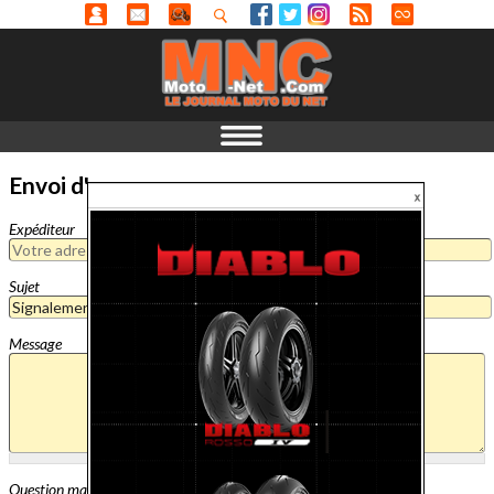
Envoi d'un message
Expéditeur
Sujet
Message
Question mathématique