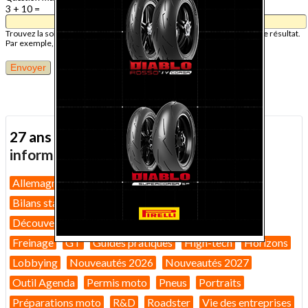
3 + 10 =
Trouvez la solution de ce problème mathématique simple et saisissez le résultat.
Par exemple, pour 1 + 3, saisissez 4.
27 ans d'actualité moto :
toutes nos
informations depuis 1999 !
Allemagne
Assurance moto
Bilans marché 2026
Bilans statistiques
Casques
Dans Le Rétro
Découverte
Equipement pilote
Fiches techniques
Freinage
GT
Guides pratiques
High-tech
Horizons
Lobbying
Nouveautés 2026
Nouveautés 2027
Outil Agenda
Permis moto
Pneus
Portraits
Préparations moto
R&D
Roadster
Vie des entreprises