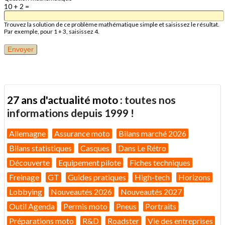
10 + 2 =
Trouvez la solution de ce problème mathématique simple et saisissez le résultat.
Par exemple, pour 1 + 3, saisissez 4.
27 ans d'actualité moto :
toutes nos
informations depuis 1999 !
Allemagne
Assurance moto
Bilans marché 2026
Bilans statistiques
Casques
Dans Le Rétro
Découverte
Equipement pilote
Fiches techniques
Freinage
GT
Guides pratiques
High-tech
Horizons
Lobbying
Nouveautés 2026
Nouveautés 2027
Outil Agenda
Permis moto
Pneus
Portraits
Préparations moto
R&D
Roadster
Vie des entreprises