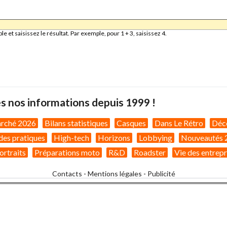
et saisissez le résultat. Par exemple, pour 1 + 3, saisissez 4.
s nos informations depuis 1999 !
arché 2026
Bilans statistiques
Casques
Dans Le Rétro
Déc
des pratiques
High-tech
Horizons
Lobbying
Nouveautés 
ortraits
Préparations moto
R&D
Roadster
Vie des entrepr
Contacts
-
Mentions légales
-
Publicité