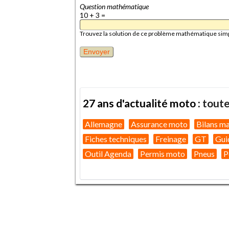
Question mathématique
10 + 3 =
Trouvez la solution de ce problème mathématique simple 
27 ans d'actualité moto :
toute
Allemagne
Assurance moto
Bilans m
Fiches techniques
Freinage
GT
Gui
Outil Agenda
Permis moto
Pneus
P