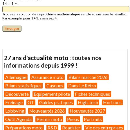
14 + 1 =
Trouvez la solution de ce problème mathématique simple et saisissez le résultat.
Par exemple, pour 1 + 3, saisissez 4.
27 ans d'actualité moto :
toutes nos
informations depuis 1999 !
Allemagne
Assurance moto
Bilans marché 2026
Bilans statistiques
Casques
Dans Le Rétro
Découverte
Equipement pilote
Fiches techniques
Freinage
GT
Guides pratiques
High-tech
Horizons
Lobbying
Nouveautés 2026
Nouveautés 2027
Outil Agenda
Permis moto
Pneus
Portraits
Préparations moto
R&D
Roadster
Vie des entreprises