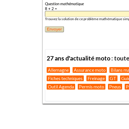
Question mathématique
8 + 2 =
Trouvez la solution de ce problème mathématique simple 
27 ans d'actualité moto :
toute
Allemagne
Assurance moto
Bilans m
Fiches techniques
Freinage
GT
Gui
Outil Agenda
Permis moto
Pneus
P