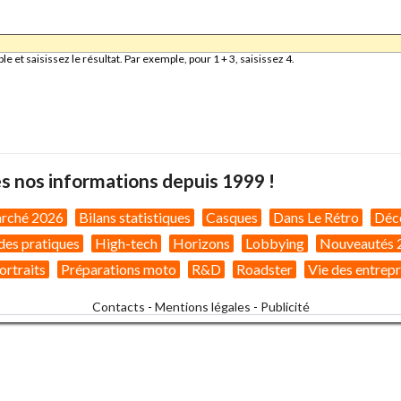
et saisissez le résultat. Par exemple, pour 1 + 3, saisissez 4.
s nos informations depuis 1999 !
arché 2026
Bilans statistiques
Casques
Dans Le Rétro
Déc
des pratiques
High-tech
Horizons
Lobbying
Nouveautés 
ortraits
Préparations moto
R&D
Roadster
Vie des entrepr
Contacts
-
Mentions légales
-
Publicité