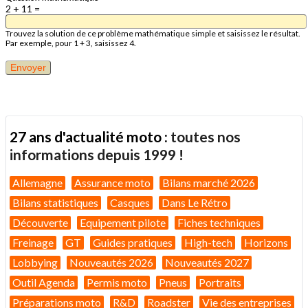
2 + 11 =
Trouvez la solution de ce problème mathématique simple et saisissez le résultat.
Par exemple, pour 1 + 3, saisissez 4.
27 ans d'actualité moto :
toutes nos
informations depuis 1999 !
Allemagne
Assurance moto
Bilans marché 2026
Bilans statistiques
Casques
Dans Le Rétro
Découverte
Equipement pilote
Fiches techniques
Freinage
GT
Guides pratiques
High-tech
Horizons
Lobbying
Nouveautés 2026
Nouveautés 2027
Outil Agenda
Permis moto
Pneus
Portraits
Préparations moto
R&D
Roadster
Vie des entreprises