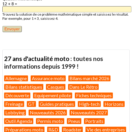
12 + 8 =
Trouvez la solution de ce problème mathématique simple et saisissez le résultat.
Par exemple, pour 1 + 3, saisissez 4.
27 ans d'actualité moto :
toutes nos
informations depuis 1999 !
Allemagne
Assurance moto
Bilans marché 2026
Bilans statistiques
Casques
Dans Le Rétro
Découverte
Equipement pilote
Fiches techniques
Freinage
GT
Guides pratiques
High-tech
Horizons
Lobbying
Nouveautés 2026
Nouveautés 2027
Outil Agenda
Permis moto
Pneus
Portraits
Préparations moto
R&D
Roadster
Vie des entreprises