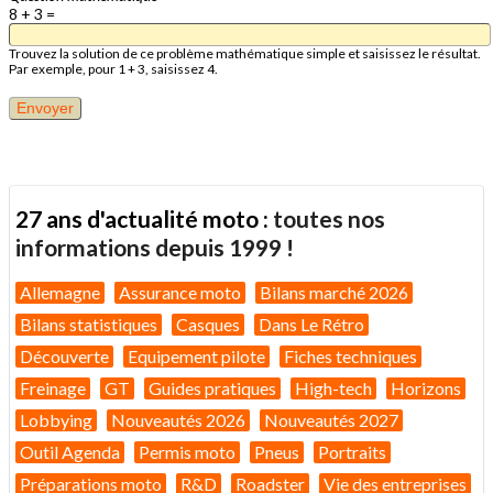
8 + 3 =
Trouvez la solution de ce problème mathématique simple et saisissez le résultat.
Par exemple, pour 1 + 3, saisissez 4.
27 ans d'actualité moto :
toutes nos
informations depuis 1999 !
Allemagne
Assurance moto
Bilans marché 2026
Bilans statistiques
Casques
Dans Le Rétro
Découverte
Equipement pilote
Fiches techniques
Freinage
GT
Guides pratiques
High-tech
Horizons
Lobbying
Nouveautés 2026
Nouveautés 2027
Outil Agenda
Permis moto
Pneus
Portraits
Préparations moto
R&D
Roadster
Vie des entreprises