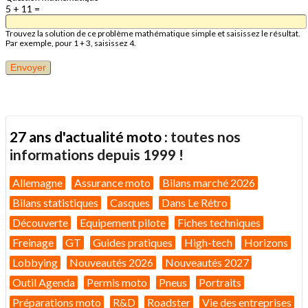
5 + 11 =
Trouvez la solution de ce problème mathématique simple et saisissez le résultat.
Par exemple, pour 1 + 3, saisissez 4.
27 ans d'actualité moto :
toutes nos
informations depuis 1999 !
Allemagne
Assurance moto
Bilans marché 2026
Bilans statistiques
Casques
Dans Le Rétro
Découverte
Equipement pilote
Fiches techniques
Freinage
GT
Guides pratiques
High-tech
Horizons
Lobbying
Nouveautés 2026
Nouveautés 2027
Outil Agenda
Permis moto
Pneus
Portraits
Préparations moto
R&D
Roadster
Vie des entreprises