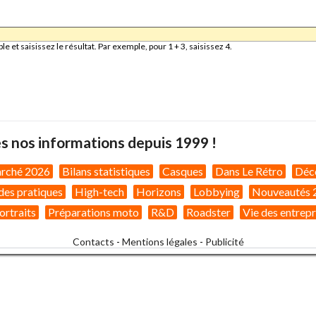
et saisissez le résultat. Par exemple, pour 1 + 3, saisissez 4.
s nos informations depuis 1999 !
arché 2026
Bilans statistiques
Casques
Dans Le Rétro
Déc
des pratiques
High-tech
Horizons
Lobbying
Nouveautés 
ortraits
Préparations moto
R&D
Roadster
Vie des entrepr
Contacts
-
Mentions légales
-
Publicité