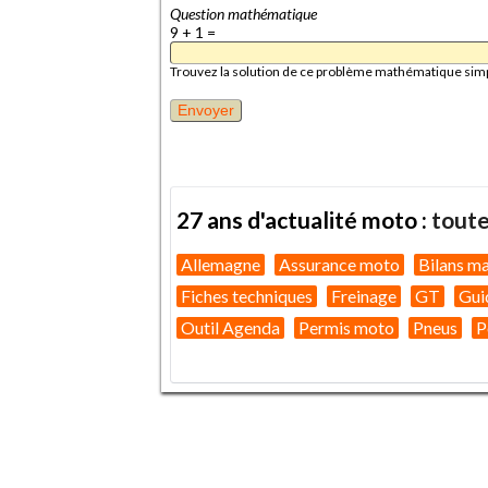
Question mathématique
9 + 1 =
Trouvez la solution de ce problème mathématique simple 
27 ans d'actualité moto :
toute
Allemagne
Assurance moto
Bilans m
Fiches techniques
Freinage
GT
Gui
Outil Agenda
Permis moto
Pneus
P