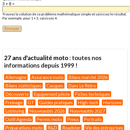
3 + 8 =
Trouvez la solution de ce problème mathématique simple et saisissez le résultat.
Par exemple, pour 1 + 3, saisissez 4.
27 ans d'actualité moto :
toutes nos
informations depuis 1999 !
Allemagne
Assurance moto
Bilans marché 2026
Bilans statistiques
Casques
Dans Le Rétro
Découverte
Equipement pilote
Fiches techniques
Freinage
GT
Guides pratiques
High-tech
Horizons
Lobbying
Nouveautés 2026
Nouveautés 2027
Outil Agenda
Permis moto
Pneus
Portraits
Préparations moto
R&D
Roadster
Vie des entreprises