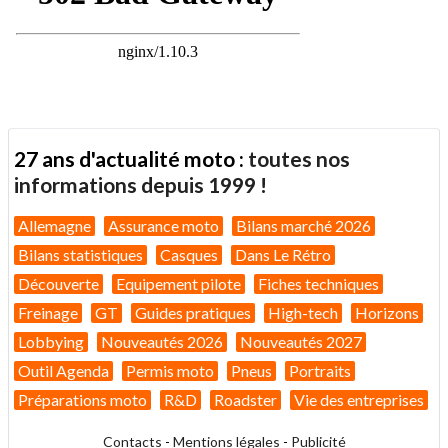
27 ans d'actualité moto :
toutes nos
informations depuis 1999 !
Allemagne
Assurance moto
Bilans marché 2026
Bilans statistiques
Casques
Dans Le Rétro
Découverte
Equipement pilote
Fiches techniques
Freinage
GT
Guides pratiques
High-tech
Horizons
Lobbying
Nouveautés 2026
Nouveautés 2027
Outil Agenda
Permis moto
Pneus
Portraits
Préparations moto
R&D
Roadster
Vie des entreprises
Contacts
-
Mentions légales
-
Publicité