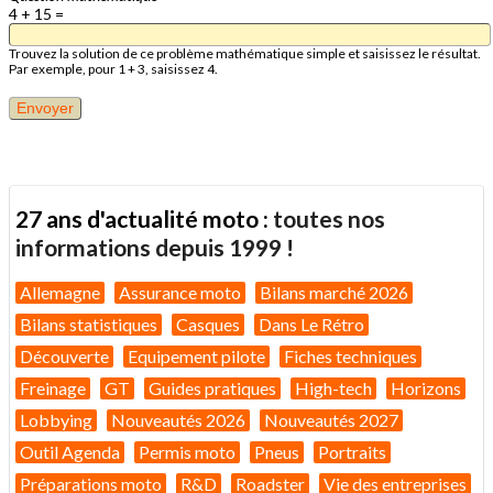
4 + 15 =
Trouvez la solution de ce problème mathématique simple et saisissez le résultat.
Par exemple, pour 1 + 3, saisissez 4.
27 ans d'actualité moto :
toutes nos
informations depuis 1999 !
Allemagne
Assurance moto
Bilans marché 2026
Bilans statistiques
Casques
Dans Le Rétro
Découverte
Equipement pilote
Fiches techniques
Freinage
GT
Guides pratiques
High-tech
Horizons
Lobbying
Nouveautés 2026
Nouveautés 2027
Outil Agenda
Permis moto
Pneus
Portraits
Préparations moto
R&D
Roadster
Vie des entreprises