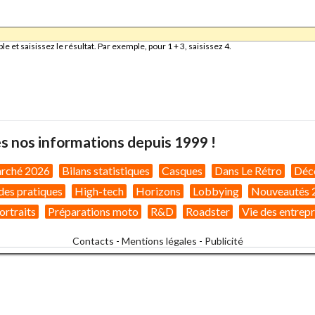
et saisissez le résultat. Par exemple, pour 1 + 3, saisissez 4.
s nos informations depuis 1999 !
arché 2026
Bilans statistiques
Casques
Dans Le Rétro
Déc
des pratiques
High-tech
Horizons
Lobbying
Nouveautés 
ortraits
Préparations moto
R&D
Roadster
Vie des entrepr
Contacts
-
Mentions légales
-
Publicité