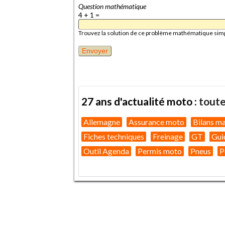
Question mathématique
4 + 1 =
Trouvez la solution de ce problème mathématique simple 
27 ans d'actualité moto :
toute
Allemagne
Assurance moto
Bilans m
Fiches techniques
Freinage
GT
Gui
Outil Agenda
Permis moto
Pneus
P