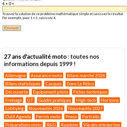
4 + 0 =
Trouvez la solution de ce problème mathématique simple et saisissez le résultat.
Par exemple, pour 1 + 3, saisissez 4.
27 ans d'actualité moto :
toutes nos
informations depuis 1999 !
Allemagne
Assurance moto
Bilans marché 2026
Bilans statistiques
Casques
Dans Le Rétro
Découverte
Equipement pilote
Fiches techniques
Freinage
GT
Guides pratiques
High-tech
Horizons
Lobbying
Nouveautés 2026
Nouveautés 2027
Outil Agenda
Permis moto
Pneus
Portraits
Préparations moto
R&D
Roadster
Vie des entreprises