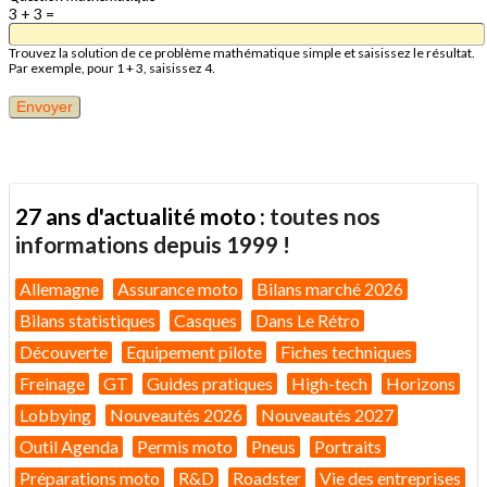
3 + 3 =
Trouvez la solution de ce problème mathématique simple et saisissez le résultat.
Par exemple, pour 1 + 3, saisissez 4.
27 ans d'actualité moto :
toutes nos
informations depuis 1999 !
Allemagne
Assurance moto
Bilans marché 2026
Bilans statistiques
Casques
Dans Le Rétro
Découverte
Equipement pilote
Fiches techniques
Freinage
GT
Guides pratiques
High-tech
Horizons
Lobbying
Nouveautés 2026
Nouveautés 2027
Outil Agenda
Permis moto
Pneus
Portraits
Préparations moto
R&D
Roadster
Vie des entreprises