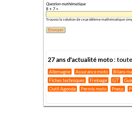
Question mathématique
8 + 7 =
Trouvez la solution de ce problème mathématique simple 
27 ans d'actualité moto :
toute
Allemagne
Assurance moto
Bilans m
Fiches techniques
Freinage
GT
Gui
Outil Agenda
Permis moto
Pneus
P