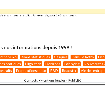
et saisissez le résultat. Par exemple, pour 1 + 3, saisissez 4.
s nos informations depuis 1999 !
arché 2026
Bilans statistiques
Casques
Dans Le Rétro
Déc
des pratiques
High-tech
Horizons
Lobbying
Nouveautés 
ortraits
Préparations moto
R&D
Roadster
Vie des entrepr
Contacts
-
Mentions légales
-
Publicité